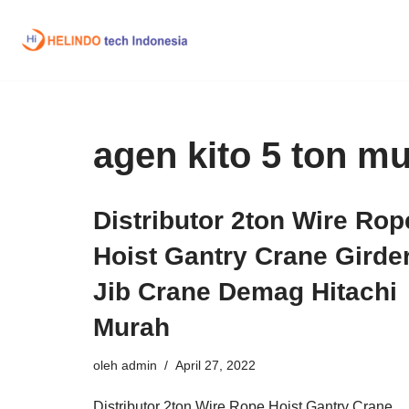
Lompat
ke
konten
agen kito 5 ton m
Distributor 2ton Wire Rop
Hoist Gantry Crane Girde
Jib Crane Demag Hitachi
Murah
oleh
admin
April 27, 2022
Distributor 2ton Wire Rope Hoist Gantry Crane