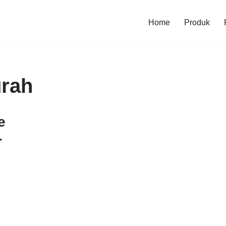
Home
Produk
urah
e
r