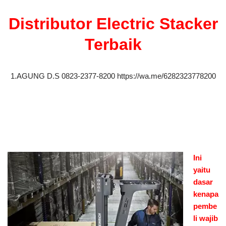
Distributor Electric Stacker
Terbaik
1.AGUNG D.S 0823-2377-8200 https://wa.me/6282323778200
Ini
yaitu
dasar
kenapa
pembe
li wajib