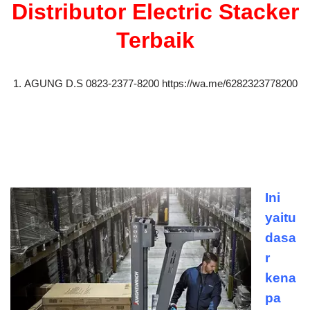
Distributor Electric Stacker
Terbaik
1. AGUNG D.S 0823-2377-8200 https://wa.me/6282323778200
Ini
yaitu
dasa
r
kena
pa