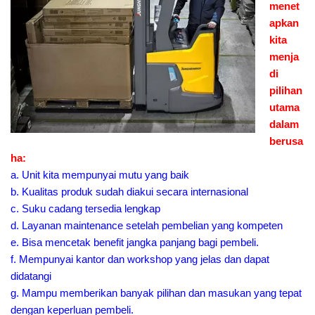
menet
apkan
kita
menja
di
pilihan
utama
dalam
berusa
ha:
a. Unit kita mempunyai mutu yang baik
b. Kualitas produk sudah diakui secara internasional
c. Suku cadang tersedia lengkap
d. Layanan maintenance setelah pembelian yang kompeten
e. Bisa mencetak benefit jangka panjang bagi pembeli.
f. Mempunyai kantor dan workshop yang jelas dan dapat
didatangi
g. Mampu memberikan banyak pilihan dan masukan yang tepat
dengan keperluan pembeli.