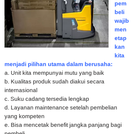
pem
beli
wajib
men
etap
kan
kita
menjadi pilihan utama dalam berusaha:
a. Unit kita mempunyai mutu yang baik
b. Kualitas produk sudah diakui secara
internasional
c. Suku cadang tersedia lengkap
d. Layanan maintenance setelah pembelian
yang kompeten
e. Bisa mencetak benefit jangka panjang bagi
pembeli.